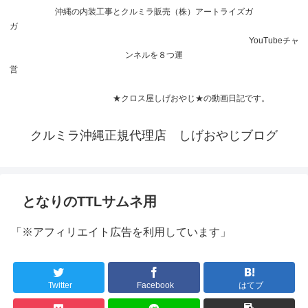
沖縄の内装工事とクルミラ販売（株）アートライズガ
ガ
YouTubeチャ
ンネルを８つ運
営
★クロス屋しげおやじ★の動画日記です。
クルミラ沖縄正規代理店 しげおやじブログ
となりのTTLサムネ用
「※アフィリエイト広告を利用しています」
Twitter
Facebook
はてブ